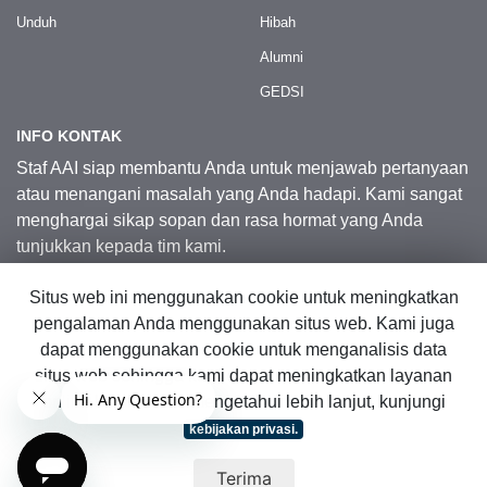
Unduh
Hibah
Alumni
GEDSI
INFO KONTAK
Staf AAI siap membantu Anda untuk menjawab pertanyaan
atau menangani masalah yang Anda hadapi. Kami sangat
menghargai sikap sopan dan rasa hormat yang Anda
tunjukkan kepada tim kami.
Situs web ini menggunakan cookie untuk meningkatkan
Kontak Kami
pengalaman Anda menggunakan situs web. Kami juga
dapat menggunakan cookie untuk menganalisis data
situs web sehingga kami dapat meningkatkan layanan
© 2026 Australia Awards in Indonesia.
online kami. Untuk mengetahui lebih lanjut, kunjungi
Hak Cipta Dilindungi Undang-Undang
|
Peta Situs Web
kebijakan privasi.
Terima