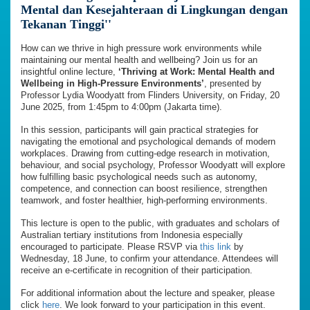
Mental dan Kesejahteraan di Lingkungan dengan
Tekanan Tinggi''
How can we thrive in high pressure work environments while
maintaining our mental health and wellbeing? Join us for an
insightful online lecture,
‘Thriving at Work: Mental Health and
Wellbeing in High-Pressure Environments’
, presented by
Professor Lydia Woodyatt from Flinders University, on Friday, 20
June 2025, from 1:45pm to 4:00pm (Jakarta time).
In this session, participants will gain practical strategies for
navigating the emotional and psychological demands of modern
workplaces. Drawing from cutting-edge research in motivation,
behaviour, and social psychology, Professor Woodyatt will explore
how fulfilling basic psychological needs such as autonomy,
competence, and connection can boost resilience, strengthen
teamwork, and foster healthier, high-performing environments.
This lecture is open to the public, with graduates and scholars of
Australian tertiary institutions from Indonesia especially
encouraged to participate. Please RSVP via
this link
by
Wednesday, 18 June, to confirm your attendance. Attendees will
receive an e-certificate in recognition of their participation.
For additional information about the lecture and speaker, please
click
here
. We look forward to your participation in this event.