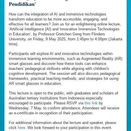
Pendidikan'
How can the integration of AI and immersive technologies
transform education to be more accessible, engaging, and
effective for all learners? Join us for an enlightening online lecture,
‘Artificial Intelligence (AI) and Innovative Immersive Technologies
in Education’, by Professor Gretchen Geng from Flinders
University, on Friday, 9 May 2025, from 1:45pm to 4:00pm (Jakarta
time).
Participants will explore AI and innovative technologies within
immersive learning environments, such as Augmented Reality (AR)
smart glasses and discover how these tools can enhance
teachers' pedagogical skillsets while aligning with children's
cognitive development. The session will also discuss pedagogical
frameworks, practical teaching methods, and strategies for using
AR smart glasses in education.
This lecture is open to the public, with graduates and scholars of
Australian tertiary institutions from Indonesia especially
encouraged to participate. Please RSVP via
this link
by
Wednesday, 7 May, to confirm attendance. Attendees will receive
an e-certificate in recognition of their participation.
For additional information about the lecture and speaker, please
click
here
. We look forward to your participation in this event.