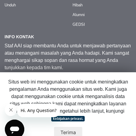
Unduh
Hibah
Alumni
GEDSI
INFO KONTAK
Staf AAI siap membantu Anda untuk menjawab pertanyaan
atau menangani masalah yang Anda hadapi. Kami sangat
menghargai sikap sopan dan rasa hormat yang Anda
tunjukkan kepada tim kami.
Situs web ini menggunakan cookie untuk meningkatkan
Kontak Kami
pengalaman Anda menggunakan situs web. Kami juga
dapat menggunakan cookie untuk menganalisis data
situs web sehingga kami dapat meningkatkan layanan
© 2026 Australia Awards in Indonesia.
online kami. Untuk mengetahui lebih lanjut, kunjungi
Hak Cipta Dilindungi Undang-Undang
|
Peta Situs Web
kebijakan privasi.
Terima