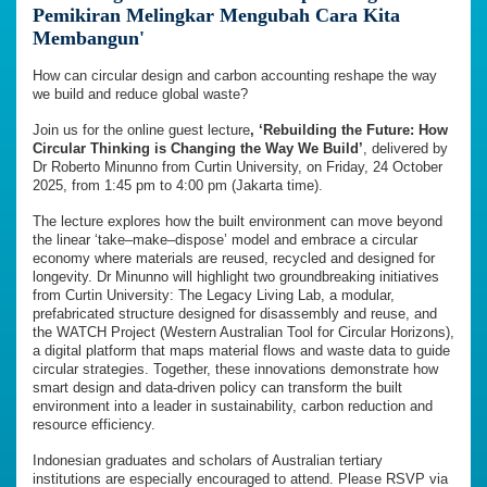
Pemikiran Melingkar Mengubah Cara Kita
Membangun'
How can circular design and carbon accounting reshape the way
we build and reduce global waste?
Join us for the online guest lecture
,
‘Rebuilding the Future: How
Circular Thinking is Changing the Way We Build’
, delivered by
Dr Roberto Minunno from Curtin University, on Friday, 24 October
2025, from 1:45 pm to 4:00 pm (Jakarta time).
The lecture explores how the built environment can move beyond
the linear ‘take–make–dispose’ model and embrace a circular
economy where materials are reused, recycled and designed for
longevity. Dr Minunno will highlight two groundbreaking initiatives
from Curtin University: The Legacy Living Lab, a modular,
prefabricated structure designed for disassembly and reuse, and
the WATCH Project (Western Australian Tool for Circular Horizons),
a digital platform that maps material flows and waste data to guide
circular strategies. Together, these innovations demonstrate how
smart design and data-driven policy can transform the built
environment into a leader in sustainability, carbon reduction and
resource efficiency.
Indonesian graduates and scholars of Australian tertiary
institutions are especially encouraged to attend. Please RSVP via